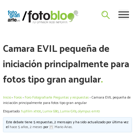
Skip
Blog de Fotografía y Vídeo con las últimas novedades y un foro
to
El Blog de Fotografiarte
de consulta para plantear dudas a Mario Arias sobre el mundo
content
de la fotografía.
Camara EVIL pequeña de
iniciación principalmente para
fotos tipo gran angular
Inicio
›
Foros
›
Foro Fotografiarte Preguntas y respuestas
›
Camara EVIL pequeña de
iniciación principalmente para fotos tipo gran angular
Etiquetado:
fujifilm xt100
,
Lumix G80
,
Lumix GX9
,
olympus em10
Este debate tiene 5 respuestas, 2 mensajes y ha sido actualizado por última vez
el
hace 5 años, 2 meses
por
Mario Arias
.