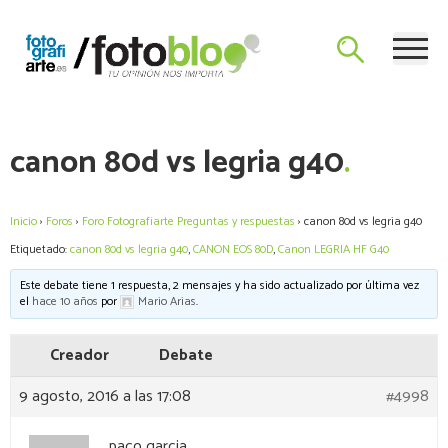
Skip
Blog de Fotografía y Vídeo con las últimas novedades y un foro
to
El Blog de Fotografiarte
de consulta para plantear dudas a Mario Arias sobre el mundo
content
de la fotografía.
canon 80d vs legria g40
Inicio
›
Foros
›
Foro Fotografiarte Preguntas y respuestas
›
canon 80d vs legria g40
Etiquetado:
canon 80d vs legria g40
,
CANON EOS 80D
,
Canon LEGRIA HF G40
Este debate tiene 1 respuesta, 2 mensajes y ha sido actualizado por última vez
el
hace 10 años
por
Mario Arias
.
Creador
Debate
9 agosto, 2016 a las 17:08
#4998
paco garcia