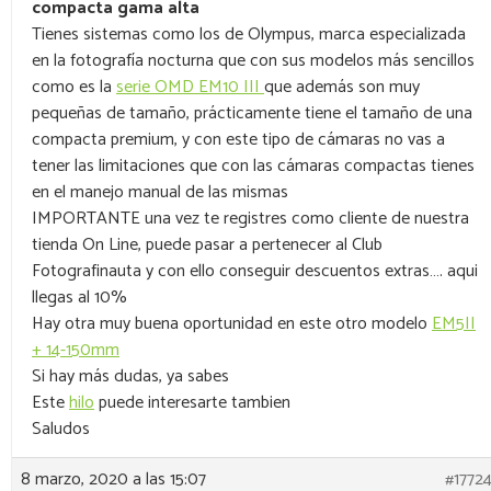
compacta gama alta
Tienes sistemas como los de Olympus, marca especializada
en la fotografía nocturna que con sus modelos más sencillos
como es la
serie OMD EM10 III
que además son muy
pequeñas de tamaño, prácticamente tiene el tamaño de una
compacta premium, y con este tipo de cámaras no vas a
tener las limitaciones que con las cámaras compactas tienes
en el manejo manual de las mismas
IMPORTANTE una vez te registres como cliente de nuestra
tienda On Line, puede pasar a pertenecer al Club
Fotografinauta y con ello conseguir descuentos extras…. aqui
llegas al 10%
Hay otra muy buena oportunidad en este otro modelo
EM5II
+ 14-150mm
Si hay más dudas, ya sabes
Este
hilo
puede interesarte tambien
Saludos
8 marzo, 2020 a las 15:07
#1772