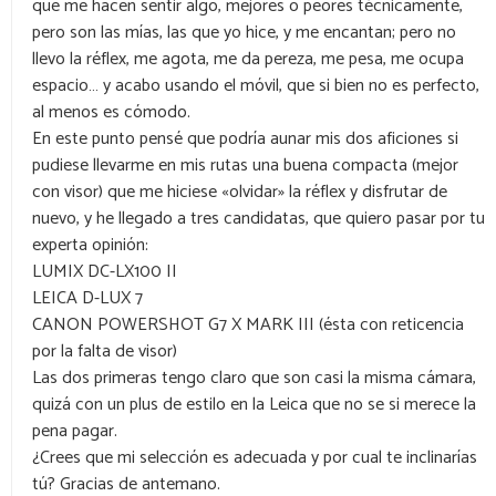
que me hacen sentir algo, mejores o peores técnicamente,
pero son las mías, las que yo hice, y me encantan; pero no
llevo la réflex, me agota, me da pereza, me pesa, me ocupa
espacio… y acabo usando el móvil, que si bien no es perfecto,
al menos es cómodo.
En este punto pensé que podría aunar mis dos aficiones si
pudiese llevarme en mis rutas una buena compacta (mejor
con visor) que me hiciese «olvidar» la réflex y disfrutar de
nuevo, y he llegado a tres candidatas, que quiero pasar por tu
experta opinión:
LUMIX DC-LX100 II
LEICA D-LUX 7
CANON POWERSHOT G7 X MARK III (ésta con reticencia
por la falta de visor)
Las dos primeras tengo claro que son casi la misma cámara,
quizá con un plus de estilo en la Leica que no se si merece la
pena pagar.
¿Crees que mi selección es adecuada y por cual te inclinarías
tú? Gracias de antemano.