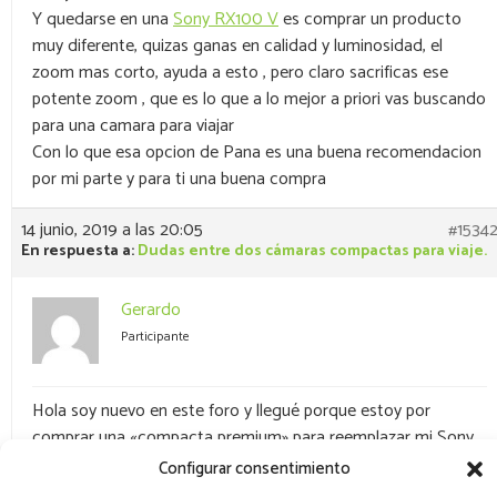
Y quedarse en una
Sony RX100 V
es comprar un producto
muy diferente, quizas ganas en calidad y luminosidad, el
zoom mas corto, ayuda a esto , pero claro sacrificas ese
potente zoom , que es lo que a lo mejor a priori vas buscando
para una camara para viajar
Con lo que esa opcion de Pana es una buena recomendacion
por mi parte y para ti una buena compra
14 junio, 2019 a las 20:05
#1534
En respuesta a:
Dudas entre dos cámaras compactas para viaje.
Gerardo
Participante
Hola soy nuevo en este foro y llegué porque estoy por
comprar una «compacta premium» para reemplazar mi Sony
RX100 iii que pasó a mejor vida. Inicialmente iba por la Sony
Configurar consentimiento
RX100 vi, pero al leer en los foros veo que sacrifica el tener un