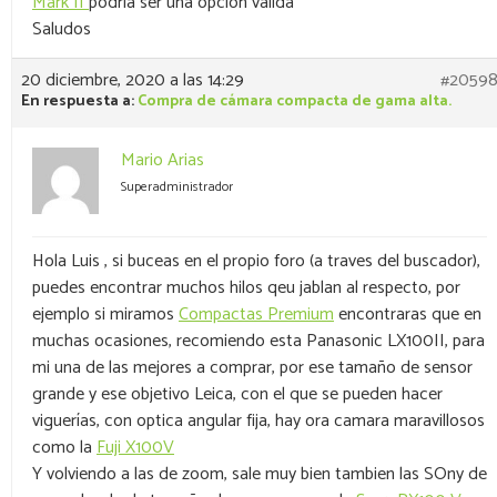
Mark II
podría ser una opcion válida
Saludos
20 diciembre, 2020 a las 14:29
#2059
En respuesta a:
Compra de cámara compacta de gama alta.
Mario Arias
Superadministrador
Hola Luis , si buceas en el propio foro (a traves del buscador),
puedes encontrar muchos hilos qeu jablan al respecto, por
ejemplo si miramos
Compactas Premium
encontraras que en
muchas ocasiones, recomiendo esta Panasonic LX100II, para
mi una de las mejores a comprar, por ese tamaño de sensor
grande y ese objetivo Leica, con el que se pueden hacer
viguerías, con optica angular fija, hay ora camara maravillosos
como la
Fuji X100V
Y volviendo a las de zoom, sale muy bien tambien las SOny de