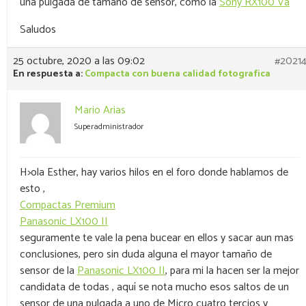
una pulgada de tamaño de sensor, como la
Sony RX100 Va
Saludos
25 octubre, 2020 a las 09:02
#2021
En respuesta a:
Compacta con buena calidad fotografica
Mario Arias
Superadministrador
H>ola Esther, hay varios hilos en el foro donde hablamos de
esto ,
Compactas Premium
Panasonic LX100 II
seguramente te vale la pena bucear en ellos y sacar aun mas
conclusiones, pero sin duda alguna el mayor tamaño de
sensor de la
Panasonic LX100 II
, para mi la hacen ser la mejor
candidata de todas , aquí se nota mucho esos saltos de un
sensor de una pulgada a uno de Micro cuatro tercios y