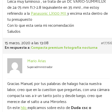
Leica muy luminoso , se trata de un DC VARIO-SUMMILUX
de 24-75 mm f1.7-2.8 (equivalente en 35 mm) , me estoy
refiriendo a la
Panasonic LX100 MII
y encima esta dentro de
tu presupuesto
Con lo que esta seria mi recomendación
Saludos
15 marzo, 2020 a las 13:08
#1776
En respuesta a:
Compacta premium fotografia nocturna
Mario Arias
Superadministrador
Gracias Manuel, por tus palabras de halago hacia nuestra
labor, creo que en la cuestion que preguntas, con una cámara
compacta vas a ir un tanto justo y desde luego, creo que
merece dar el salto a una Mirrorless
En este
hilo
explicamos sobre esto de
Duda csc o