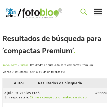
Skip
Blog de Fotografía y Vídeo con las últimas novedades y un foro
to
El Blog de Fotografiarte
de consulta para plantear dudas a Mario Arias sobre el mundo
content
de la fotografía.
Resultados de búsqueda para
'compactas Premium'
Inicio
›
Foros
›
Buscar
›
Resultados de búsqueda para 'compactas Premium'
Viendo 65 resultados - del 1 al 65 (de un total de 65)
Autor
Resultados de búsqueda
4 julio, 2021 a las 13:46
#2222
En respuesta a:
Cámara compacta orientada a video