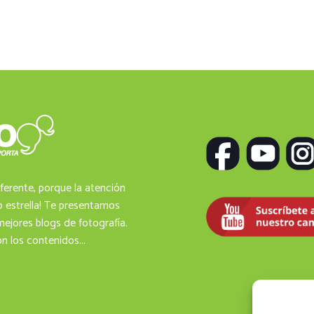
Siguenos
ferente, porque la atención
io estrella! Te presentamos
ejores blogs de fotografía.
n los contenidos...