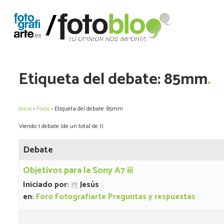
Skip
to
El Blog de Fotografiarte
Blog de Fotografía y Vídeo con las últimas novedades y un foro 
content
Etiqueta del debate: 85mm
Inicio
›
Foros
›
Etiqueta del debate: 85mm
Viendo 1 debate (de un total de 1)
Debate
Objetivos para la Sony A7 iii
Iniciado por:
Jesús
en:
Foro Fotografiarte Preguntas y respuestas