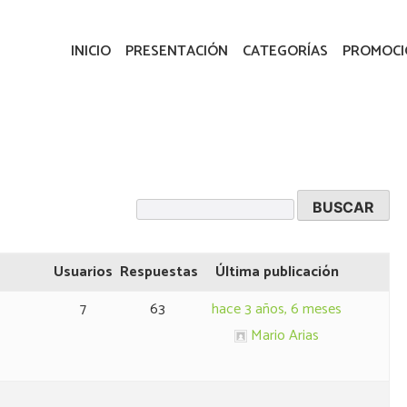
de consulta para plantear dudas a Mario Arias sobre el mundo de la 
INICIO
PRESENTACIÓN
CATEGORÍAS
PROMOCI
Usuarios
Respuestas
Última publicación
7
63
hace 3 años, 6 meses
Mario Arias