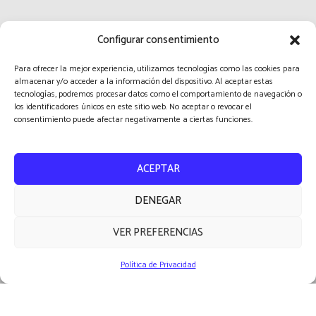
Configurar consentimiento
Para ofrecer la mejor experiencia, utilizamos tecnologías como las cookies para
almacenar y/o acceder a la información del dispositivo. Al aceptar estas
tecnologías, podremos procesar datos como el comportamiento de navegación o
los identificadores únicos en este sitio web. No aceptar o revocar el
consentimiento puede afectar negativamente a ciertas funciones.
ACEPTAR
DENEGAR
CLUB
VER PREFERENCIAS
PRO
2026 © Fotografiarte
Política de Privacidad
Política de Privacidad
Ingresar o Registrarse en el foro
Sitemap
Contacto