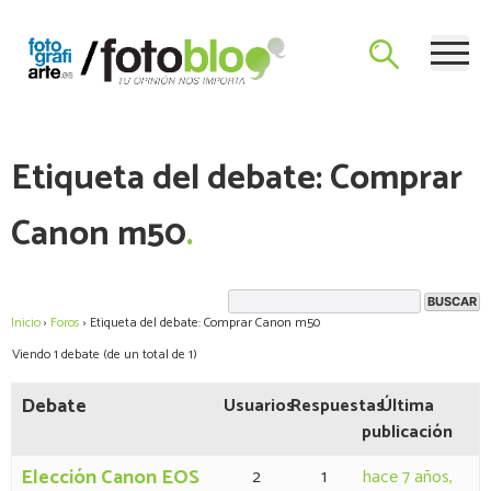
Skip
Blog de Fotografía y Vídeo con las últimas novedades y un foro
to
El Blog de Fotografiarte
de consulta para plantear dudas a Mario Arias sobre el mundo
content
de la fotografía.
Etiqueta del debate: Comprar
Canon m50
Inicio
›
Foros
›
Etiqueta del debate: Comprar Canon m50
Viendo 1 debate (de un total de 1)
Debate
Usuarios
Respuestas
Última
publicación
Elección Canon EOS
2
1
hace 7 años,